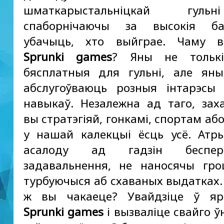
шматкарыстальніцкай гул
спаборнічаючы за высокія б
убачыць, хто выйграе. Чаму в
Sprunki games
? Яны не тольк
бясплатныя для гульні, але ян
абслугоўваюць розныя інтарэсы 
навыкаў. Незалежна ад таго, зах
вы стратэгіяй, гонкамі, спортам або
у нашай калекцыі ёсць усё. Атр
асалоду ад гадзін беспера
задавальнення, не наносячы гр
турбуючыся аб схаваных выдатках.
ж вы чакаеце? Увайдзіце ў ярк
Sprunki games
і вызваліце свайго ў