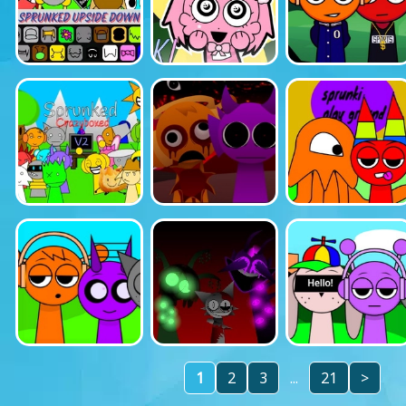
1
2
3
...
21
>