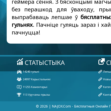
геймера сёння. З бясконцымі магчы
без перашкод для ўваходу, пры
выпрабаваць лепшае ў
бясплатны
гульнях
. Пачніце гуляць зараз і х
пачнуцца!
© 2026 | NAJOX.com - Бясплатныя Онлайн Г