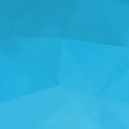
СТАТЫСТЫКА
14240 гульні
24997 Карыстальнікі
11255 Каментарыі