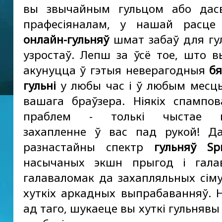
вы звычайным гульцом або дас
прафесіяналам, у нашай расце 
онлайн-гульняў
шмат забаў для гул
узростаў. Лепш за ўсё тое, што 
акунуцца ў гэтыя неверагодныя
б
гульні
у любы час і ў любым месц
вашага браўзера. Ніякіх спампова
праблем - толькі чыстае гу
захапленне ў вас пад рукой! Д
разнастайны спектр
гульняў Sp
насычаных экшн прыгод і гала
галаваломак да захапляльных сіму
хуткіх аркадных выпрабаванняў. 
ад таго, шукаеце вы хуткі гульнявы