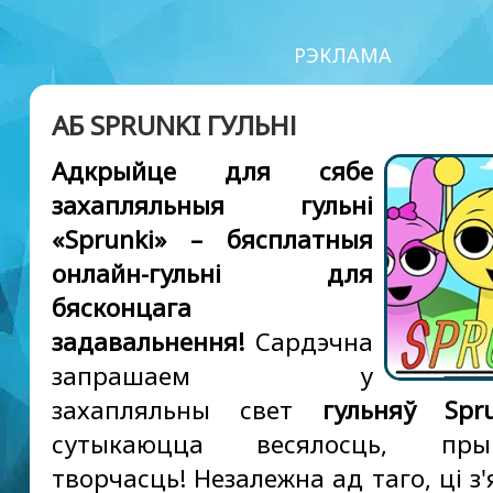
РЭКЛАМА
АБ SPRUNKI ГУЛЬНІ
Адкрыйце для сябе
захапляльныя гульні
«Sprunki» – бясплатныя
онлайн-гульні для
бясконцага
задавальнення!
Сардэчна
запрашаем у
захапляльны свет
гульняў Spru
сутыкаюцца весялосць, пр
творчасць! Незалежна ад таго, ці з