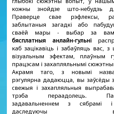
глыбокі сюжэтны вопыт, у нашы
кожны знойдзе што-небудзь д
Праверце свае рэфлексы, ра
заблытаныя загадкі або пабуду
сваёй мары - выбар за вам
бясплатныя анлайн-гульні
распр
каб зацікавіць і забаўляць вас, з
візуальным эфектам, плаўным г
працэсам і захапляльнымі сюжэтным
Акрамя таго, з новымі назва
рэгулярна дадаюцца, вы заўсёды 
свежыя і захапляльныя выпрабава
трэба пераадолець. Падз
задавальненнем з сябрамі і
даследуючы вар