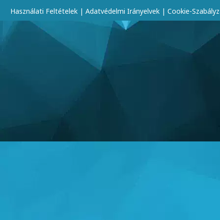
Használati Feltételek
|
Adatvédelmi Irányelvek
|
Cookie-Szabályz