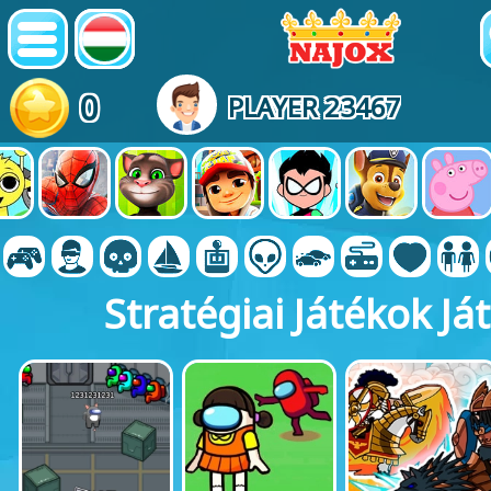
0
PLAYER 23467
Stratégiai Játékok Já